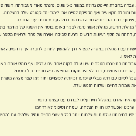
גדולה במשך כ-5 שנים, נהנתה מאוד מעבודתה, חשה סיפוק, הערכה,
 והובלה מקצועית ואף הספיקה לסיים את לימודי הדוקטורט שלה בהצלחה.
 שיתוף, כבוד הדדי והיא חשה הזדהות גדולה עם מטרות ויעדי החברה.
ל מנהלת חדשה, מנהלת אשר נהגה לבקר באופן בוטה את הישגיו של קודמה בתפ
, דחתה על הסף רעיונות חדשים וזרעה סביבה אוירה של פחד ולראייה מספר עו
גד לדרכה פוטרו.
אישיות עם המנהלת במטרה למצוא דרך להמשיך לתרום לחברה אך זו השיבה א
 לאימון.
ם עבודתה בתצורתו הנוכחית אינו עולה בקנה אחד עם ערכיה ואף רומס אותם באופ
, אדיבות ואנושיות, כבר לא היה מקום והתוצאה היא חוויית סבל ותסכול.
כל לסיום עבודתה מבלי שייפגעו זכויותיה לפיצויים ותוך זמן קצר מצאה משרת 
את שמחת החיים ושלוות הנפש שלה.
 את האדם במסלול חייו ועלינו לבררם עם עצמנו ביושר
ערכינו יאפשר לנו חווית הצלחה, שמחה וסיפוק לאורך זמן
ך יהיו בחירותנו שלמות ומוצלחות יותר בכל מישורי החיים ונהיה שלמים עם "מחי