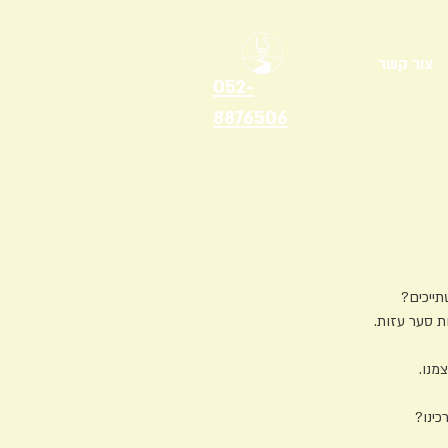
צור קשר
052-
8876506
ון אליו אנו משתייכים?
ת סער עזות.
מנו.
 להגשמה עצמית ולהצלחה.
ודתנו עומד בסתירה לערכינו?