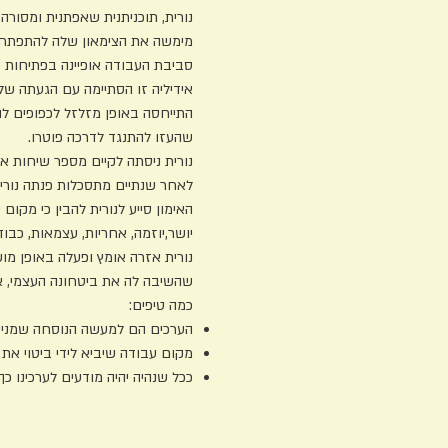
נורית, תוכניתנית שאפתנית ומסורה, עבדה בחברת היי-טק 
מימשה את הצימאון שלה להתפתחות
סביבת העבודה אופיינה בפתיחות ,
אידיליה זו הסתיימה עם הגעתה ש
התייחסה באופן מזלזל לכפופים לה
שהעזו להתנ
נורית ניסתה לקיים מספר שיחות 
לאחר שנתיים מתסכלות פנתה נורית
האימון סייע לנורית להבין כי מקו
יושר,יוזמה, אחריות, עצמאות, כבוד
נורית אזרה אומץ ופעלה באופן מוש
שהשיבה לה את ביטחונה העצמי, 
כמה טיפים:
הערכים הם למעשה הנוסחה שמניעה
מקום עבודה שיביא לידי ביטוי את 
ככל שנהיה יהיה מודעים לערכינו כ