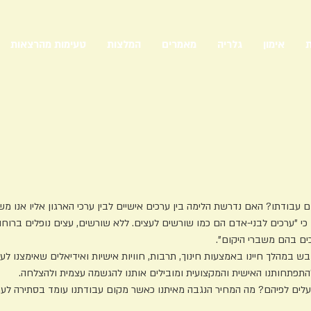
ת
אימון
גלריה
מאמרים
המלצות
טעימות מהרצאות
קום עבודתו? האם נדרשת הלימה בין ערכים אישיים לבין ערכי הארג
ען כי "ערכים לבני-אדם הם כמו שורשים לעצים. ללא שורשים, עצים נופלים ברוחו
כים בהם משברי היקום".
 במהלך חיינו באמצעות חינוך, תרבות, חוויות אישיות ואידיאלים שאימצנו לעצ
ומגדלור להתפתחותנו האישית והמקצועית ומובילים אותנו
ינו ופועלים לפיהם? מה המחיר הנגבה מאיתנו כאשר מקום עב