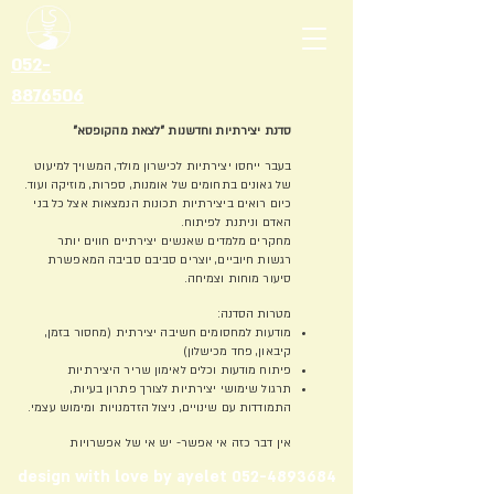
052-
8876506
סדנת יצירתיות וחדשנות "לצאת מהקופסא"
בעבר ייחסו יצירתיות לכישרון מולד, המשויך למיעוט
של גאונים בתחומים של אומנות, ספרות, מוזיקה ועוד.
כיום רואים ביצירתיות תכונות הנמצאות אצל כל בני
האדם וניתנת לפיתוח.
מחקרים מלמדים שאנשים יצירתיים חווים יותר
רגשות חיוביים, יוצרים סביבם סביבה המאפשרת
סיעור מוחות וצמיחה.
מטרות הסדנה:
מודעות למחסומים חשיבה יצירתית (מחסור בזמן,
קיבאון, פחד מכישלון)
פיתוח מודעות וכלים לאימון שריר היצירתיות
תרגול שימושי יצירתיות לצורך פתרון בעיות,
התמודדות עם שינויים, ניצול הזדמנויות ומימוש עצמי.
אין דבר כזה אי אפשר- יש אי של אפשרויות
design with love by ayelet 052-4893684